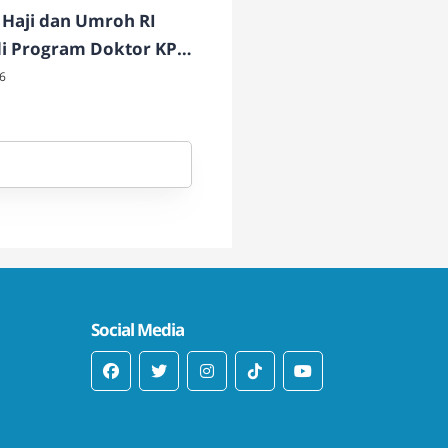
Haji dan Umroh RI
di Program Doktor KPI
NSU
6
Social Media