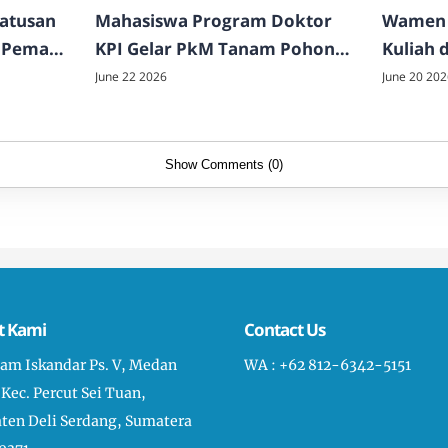
Ratusan
Mahasiswa Program Doktor
Wamen 
 Pema
KPI Gelar PkM Tanam Pohon
Kuliah 
di TNGL
FDK UI
June 22 2026
June 20 202
Show Comments (0)
t Kami
Contact Us
liam Iskandar Ps. V, Medan
WA : +62 812-6342-5151
 Kec. Percut Sei Tuan,
ten Deli Serdang, Sumatera