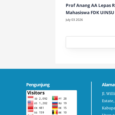
Prof Anang AA Lepas 
Mahasiswa FDK UINSU
di Dairi
July 03 2026
Pengunjung
Alama
Jl. Wil
Estate,
Kabupa