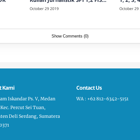
UINSU
UINSU
October 29 2019
October 29
Show Comments (0)
t Kami
Contact Us
liam Iskandar Ps. V, Medan
WA : +62 812-6342-5151
 Kec. Percut Sei Tuan,
ten Deli Serdang, Sumatera
0371