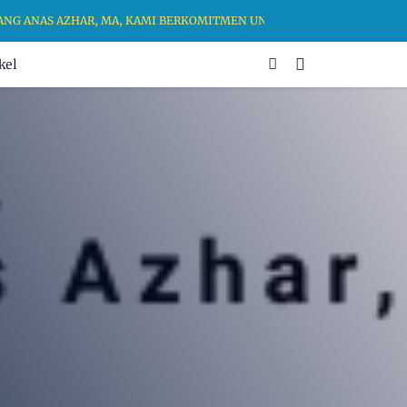
ANAS AZHAR, MA, KAMI BERKOMITMEN UNTUK MENGHADIRKAN RUANG 
kel