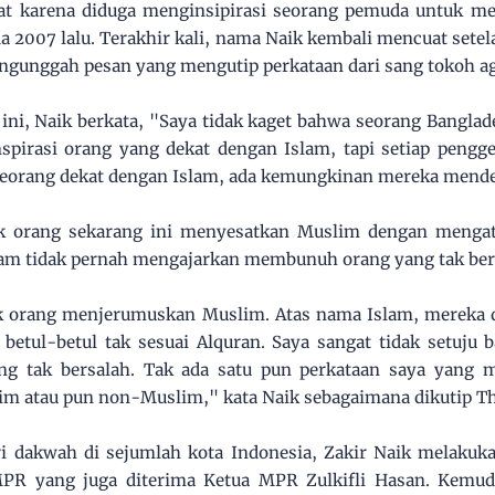
ujat karena diduga menginsipirasi seorang pemuda untuk m
a 2007 lalu. Terakhir kali, nama Naik kembali mencuat sete
ngunggah pesan yang mengutip perkataan dari sang tokoh a
ni, Naik berkata, "Saya tidak kaget bahwa seorang Banglades
spirasi orang yang dekat dengan Islam, tapi setiap pengg
eseorang dekat dengan Islam, ada kemungkinan mereka mend
k orang sekarang ini menyesatkan Muslim dengan mengat
am tidak pernah mengajarkan membunuh orang yang tak ber
ak orang menjerumuskan Muslim. Atas nama Islam, merek
 betul-betul tak sesuai Alquran. Saya sangat tidak setuju
g tak bersalah. Tak ada satu pun perkataan saya yang 
m atau pun non-Muslim," kata Naik sebagaimana dikutip Th
i dakwah di sejumlah kota Indonesia, Zakir Naik melakuk
MPR yang juga diterima Ketua MPR Zulkifli Hasan. Kemud