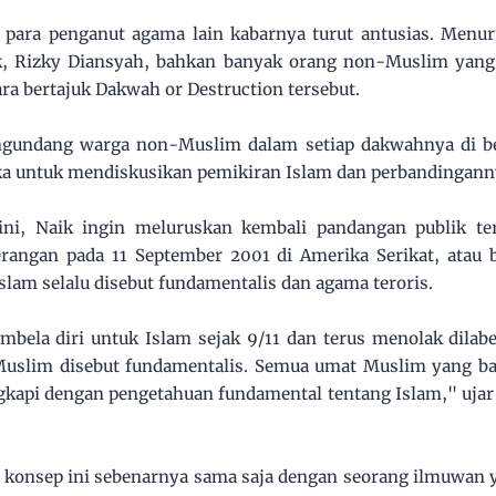
para penganut agama lain kabarnya turut antusias. Menur
k, Rizky Diansyah, bahkan banyak orang non-Muslim yang
ara bertajuk Dakwah or Destruction tersebut.
undang warga non-Muslim dalam setiap dakwahnya di ber
ka untuk mendiskusikan pemikiran Islam dan perbandingann
ini, Naik ingin meluruskan kembali pandangan publik te
erangan pada 11 September 2001 di Amerika Serikat, atau bi
 Islam selalu disebut fundamentalis dan agama teroris.
bela diri untuk Islam sejak 9/11 dan terus menolak dilabe
 Muslim disebut fundamentalis. Semua umat Muslim yang ba
gkapi dengan pengetahuan fundamental tentang Islam," ujar
konsep ini sebenarnya sama saja dengan seorang ilmuwan y