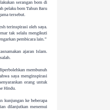
elakukan serangan bom di
lah pelaku bom Tahun Baru
gama tersebut.
h terinspirasi oleh saya.
emar tak selalu mengikuti
engarkan pembicara lain."
asnamakan ajaran Islam.
salah.
a diperbolehkan membunuh
 bahwa saya menginspirasi
menyarankan orang untuk
e Hindu.
an kunjungan ke beberapa
ian dilanjutkan menemui