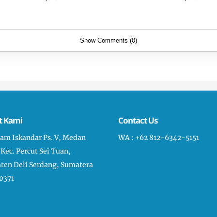
Show Comments (0)
t Kami
Contact Us
liam Iskandar Ps. V, Medan
WA : +62 812-6342-5151
 Kec. Percut Sei Tuan,
ten Deli Serdang, Sumatera
0371