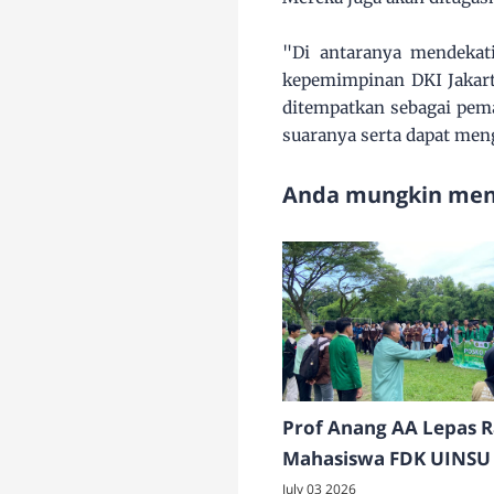
"Di antaranya mendeka
kepemimpinan DKI Jakart
ditempatkan sebagai pem
suaranya serta dapat me
Anda mungkin meny
Prof Anang AA Lepas 
Mahasiswa FDK UINSU
di Dairi
July 03 2026