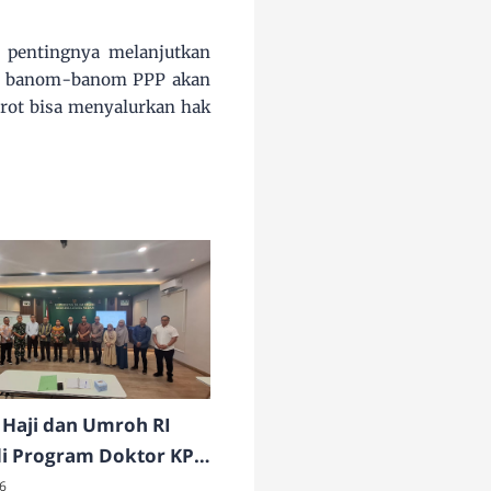
pentingnya melanjutkan
vis banom-banom PPP akan
rot bisa menyalurkan hak
Haji dan Umroh RI
di Program Doktor KPI
NSU
6