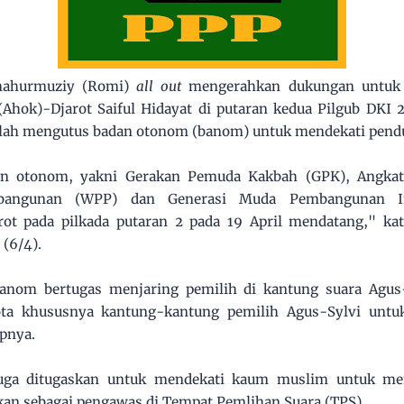
ahurmuziy (Romi)
all out
mengerahkan dukungan untuk
(Ahok)-Djarot Saiful Hidayat di putaran kedua Pilgub DKI
elah mengutus badan otonom (banom) untuk mendekati pend
n otonom, yakni Gerakan Pemuda Kakbah (GPK), Angka
bangunan (WPP) dan Generasi Muda Pembangunan I
 pada pilkada putaran 2 pada 19 April mendatang," kat
 (6/4).
anom bertugas menjaring pemilih di kantung suara Agus-
Kota khususnya kantung-kantung pemilih Agus-Sylvi unt
pnya.
juga ditugaskan untuk mendekati kaum muslim untuk me
kan sebagai pengawas di Tempat Pemlihan Suara (TPS).