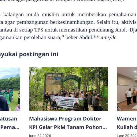
ti kalangan muda muslim untuk memberikan pemahaman 
a agar pembangunan berkesinambungan. Selain itu, akti
antau di setiap TPS untuk memastikan pendukung Ahok-Dja
ngamankan perolehan suara," beber Abdul.**
ams/dc
ukai postingan ini
Ratusan
Mahasiswa Program Doktor
Wamen 
 Pema
KPI Gelar PkM Tanam Pohon
Kuliah 
di TNGL
FDK UI
June 22 2026
June 20 202