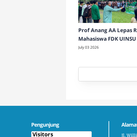
Prof Anang AA Lepas 
Mahasiswa FDK UINSU
di Dairi
July 03 2026
Pengunjung
Alama
Jl. Wil