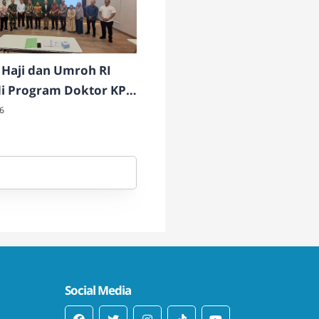
Haji dan Umroh RI
di Program Doktor KPI
NSU
6
Social Media