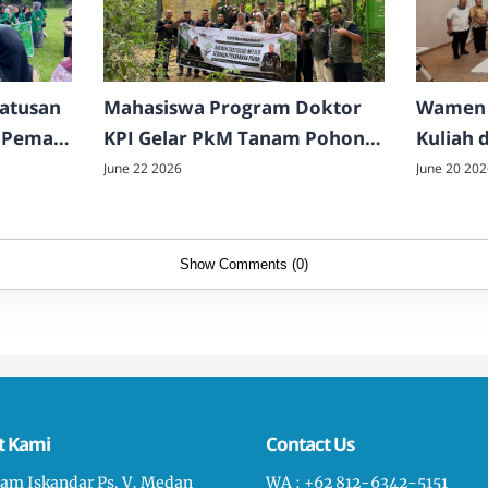
Ratusan
Mahasiswa Program Doktor
Wamen 
 Pema
KPI Gelar PkM Tanam Pohon
Kuliah 
di TNGL
FDK UI
June 22 2026
June 20 202
Show Comments (0)
t Kami
Contact Us
liam Iskandar Ps. V, Medan
WA : +62 812-6342-5151