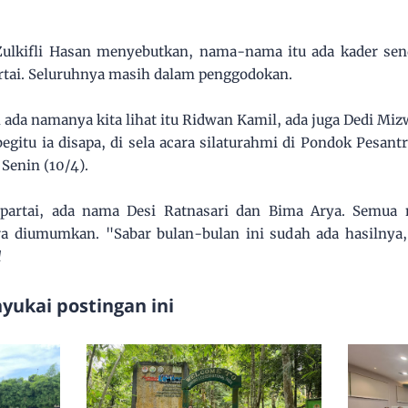
lkifli Hasan menyebutkan, nama-nama itu ada kader send
rtai. Seluruhnya masih dalam penggodokan.
h ada namanya kita lihat itu Ridwan Kamil, ada juga Dedi Miz
egitu ia disapa, di sela acara silaturahmi di Pondok Pesan
Senin (10/4).
 partai, ada nama Desi Ratnasari dan Bima Arya. Semua
a diumumkan. "Sabar bulan-bulan ini sudah ada hasilnya,
l
ukai postingan ini