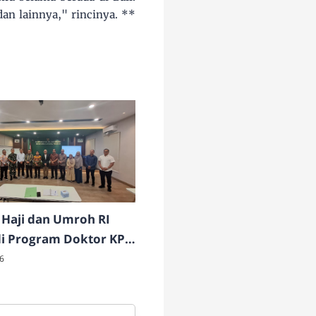
an lainnya," rincinya. **
Haji dan Umroh RI
di Program Doktor KPI
NSU
6