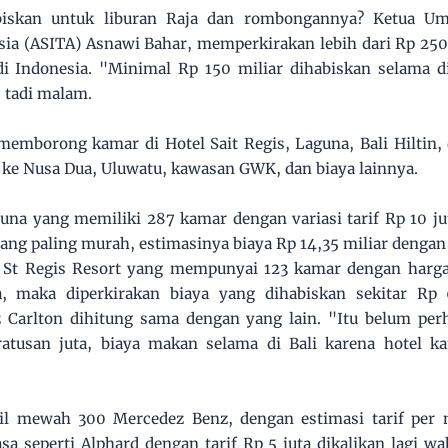
biskan untuk liburan Raja dan rombongannya? Ketua U
sia (ASITA) Asnawi Bahar, memperkirakan lebih dari Rp 250
 Indonesia. "Minimal Rp 150 miliar dihabiskan selama di 
 tadi malam.
memborong kamar di Hotel Sait Regis, Laguna, Bali Hiltin
ke Nusa Dua, Uluwatu, kawasan GWK, dan biaya lainnya.
una yang memiliki 287 kamar dengan variasi tarif Rp 10 ju
ang paling murah, estimasinya biaya Rp 14,35 miliar deng
n St Regis Resort yang mempunyai 123 kamar dengan harg
 maka diperkirakan biaya yang dihabiskan sekitar Rp 6
z Carlton dihitung sama dengan yang lain. "Itu belum per
atusan juta, biaya makan selama di Bali karena hotel k
l mewah 300 Mercedez Benz, dengan estimasi tarif per m
a seperti Alphard dengan tarif Rp 5 juta dikalikan lagi wak