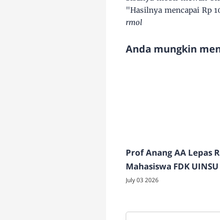
"Hasilnya mencapai Rp 10
rmol
Anda mungkin meny
Prof Anang AA Lepas 
Mahasiswa FDK UINSU
di Dairi
July 03 2026