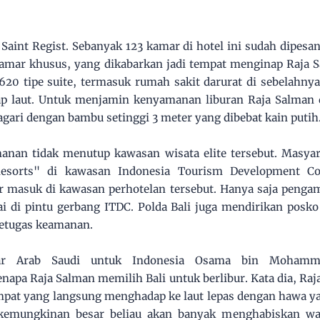
Saint Regist. Sebanyak 123 kamar di hotel ini sudah dipesan
 kamar khusus, yang dikabarkan jadi tempat menginap Raja
620 tipe suite, termasuk rumah sakit darurat di sebelahnya
p laut. Untuk menjamin kenyamanan liburan Raja Salman
pagari dengan bambu setinggi 3 meter yang dibebat kain putih
manan tidak menutup kawasan wisata elite tersebut. Masya
sorts" di kawasan Indonesia Tourism Development Cor
 masuk di kawasan perhotelan tersebut. Hanya saja pengam
i di pintu gerbang ITDC. Polda Bali juga mendirikan posk
petugas keamanan.
ar Arab Saudi untuk Indonesia Osama bin Mohamme
apa Raja Salman memilih Bali untuk berlibur. Kata dia, Ra
tempat yang langsung menghadap ke laut lepas dengan hawa y
i, kemungkinan besar beliau akan banyak menghabiskan w