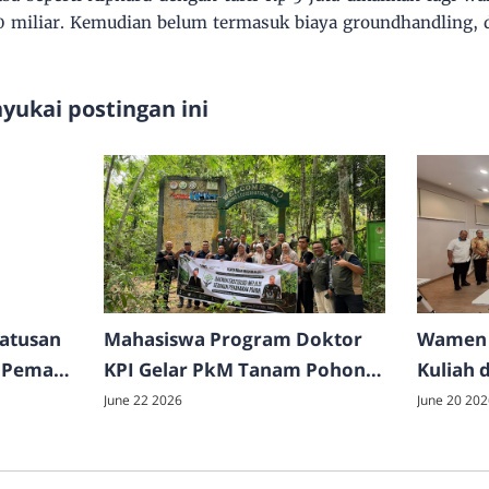
 miliar. Kemudian belum termasuk biaya groundhandling, d
ukai postingan ini
Ratusan
Mahasiswa Program Doktor
Wamen 
 Pema
KPI Gelar PkM Tanam Pohon
Kuliah 
di TNGL
FDK UI
June 22 2026
June 20 202