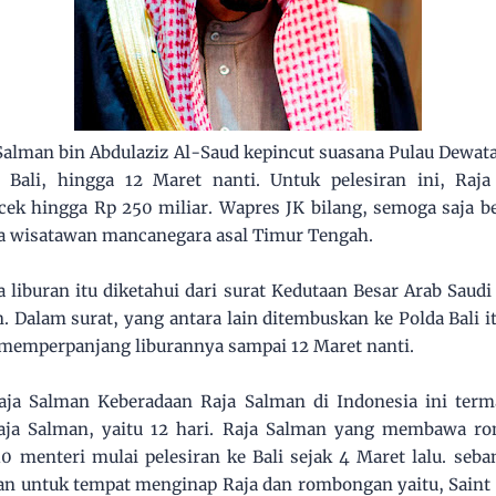
Salman bin Abdulaziz Al-Saud kepincut suasana Pulau Dewat
i Bali, hingga 12 Maret nanti. Untuk pelesiran ini, Ra
ek hingga Rp 250 miliar. Wapres JK bilang, semoga saja b
ta wisatawan mancanegara asal Timur Tengah.
liburan itu diketahui dari surat Kedutaan Besar Arab Saud
n. Dalam surat, yang antara lain ditembuskan ke Polda Bali 
emperpanjang liburannya sampai 12 Maret nanti.
aja Salman Keberadaan Raja Salman di Indonesia ini ter
aja Salman, yaitu 12 hari. Raja Salman yang membawa r
0 menteri mulai pelesiran ke Bali sejak 4 Maret lalu. se
n untuk tempat menginap Raja dan rombongan yaitu, Saint 