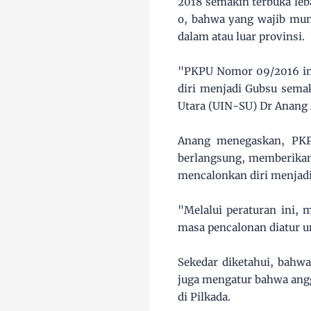
2018 semakin terbuka leb
o, bahwa yang wajib mund
dalam atau luar provinsi.
"PKPU Nomor 09/2016 ini
diri menjadi Gubsu semak
Utara (UIN-SU) Dr Anang 
Anang menegaskan, PKPU
berlangsung, memberikan
mencalonkan diri menjadi
"Melalui peraturan ini, 
masa pencalonan diatur u
Sekedar diketahui, bahwa
juga mengatur bahwa ang
di Pilkada.