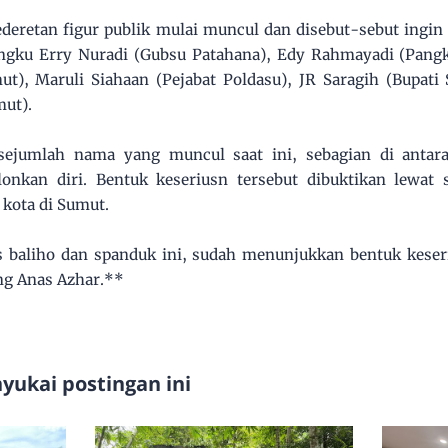
sederetan figur publik mulai muncul dan disebut-sebut ingin
ngku Erry Nuradi (Gubsu Patahana), Edy Rahmayadi (Pangk
ut), Maruli Siahaan (Pejabat Poldasu), JR Saragih (Bupat
ut).
sejumlah nama yang muncul saat ini, sebagian di anta
onkan diri. Bentuk keseriusn tersebut dibuktikan lewat
 kota di Sumut.
is baliho dan spanduk ini, sudah menunjukkan bentuk kese
ng Anas Azhar.**
ukai postingan ini