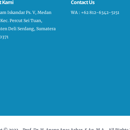
t Kami
Contact Us
liam Iskandar Ps. V, Medan
WA : +62 812-6342-5151
 Kec. Percut Sei Tuan,
ten Deli Serdang, Sumatera
0371
ht © 2023 -
Prof. Dr. H. Anang Anas Azhar, S.Ag, M.A
- All Rights