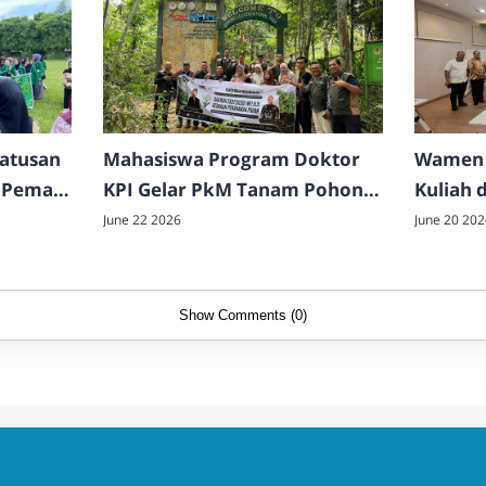
Ratusan
Mahasiswa Program Doktor
Wamen 
 Pema
KPI Gelar PkM Tanam Pohon
Kuliah 
di TNGL
FDK UI
June 22 2026
June 20 202
Show Comments (0)