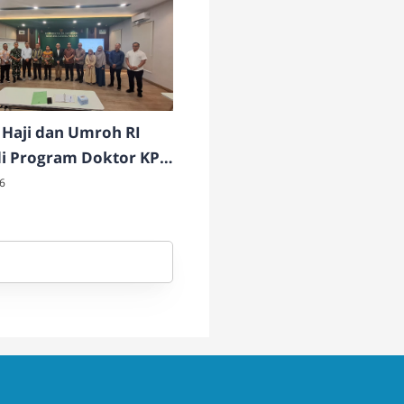
Haji dan Umroh RI
di Program Doktor KPI
NSU
6