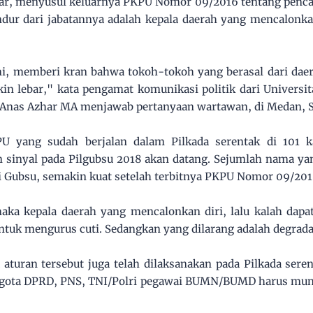
ar, menyusul keluarnya PKPU Nomor 09/2016 tentang pencal
ur dari jabatannya adalah kepala daerah yang mencalonkan 
, memberi kran bahwa tokoh-tokoh yang berasal dari dae
in lebar," kata pengamat komunikasi politik dari Universi
Anas Azhar MA menjawab pertanyaan wartawan, di Medan, Se
 yang sudah berjalan dalam Pilkada serentak di 101 k
 sinyal pada Pilgubsu 2018 akan datang. Sejumlah nama ya
 Gubsu, semakin kuat setelah terbitnya PKPU Nomor 09/201
maka kepala daerah yang mencalonkan diri, lalu kalah dapa
ntuk mengurus cuti. Sedangkan yang dilarang adalah degrada
 aturan tersebut juga telah dilaksanakan pada Pilkada seren
gota DPRD, PNS, TNI/Polri pegawai BUMN/BUMD harus mund