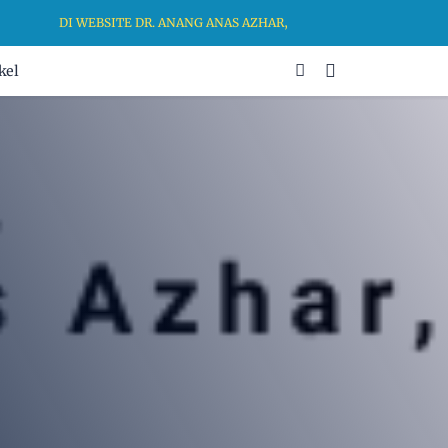
DI WEBSITE DR. ANANG ANAS AZHAR, MA, KAMI BERKOMITMEN U
kel