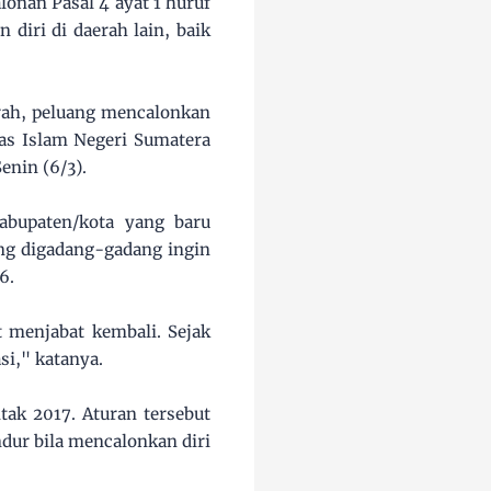
onan Pasal 4 ayat 1 huruf
diri di daerah lain, baik
rah, peluang mencalonkan
tas Islam Negeri Sumatera
nin (6/3).
abupaten/kota yang baru
ng digadang-gadang ingin
6.
t menjabat kembali. Sejak
si," katanya.
tak 2017. Aturan tersebut
ur bila mencalonkan diri