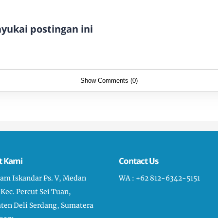
ukai postingan ini
Show Comments (0)
t Kami
Contact Us
liam Iskandar Ps. V, Medan
WA : +62 812-6342-5151
 Kec. Percut Sei Tuan,
ten Deli Serdang, Sumatera