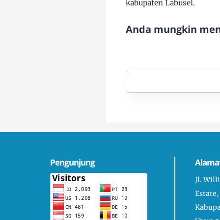
kabupaten Labusel.
Anda mungkin meny
Pengunjung
Alama
Jl. Wil
Estate,
Kabupa